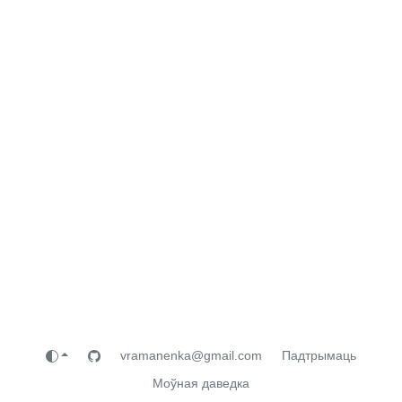
vramanenka@gmail.com
Падтрымаць
Моўная даведка