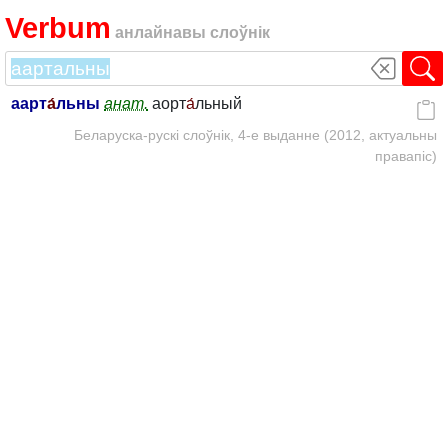
Verbum
анлайнавы слоўнік
аарт
а́
льны
анат.
аорт
а́
льный
Беларуска-рускі слоўнік, 4-е выданне (2012, актуальны
правапіс)