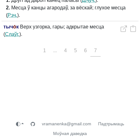
1.
Другі ад дарогі канец паласы (
Шчуч.
).
2.
Месца ў канцы агародаў, за вёскай; глухое месца
(
Рэч.
).
тыч
о́
к
Верх узгорка, гары; адкрытае месца
(
Слаўг.
).
1
...
4
5
6
7
vramanenka@gmail.com
Падтрымаць
Моўная даведка