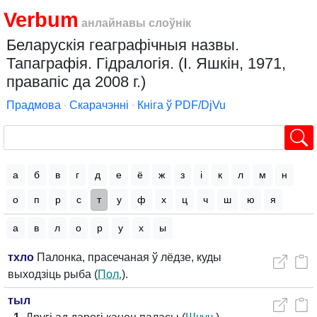
Verbum
анлайнавы слоўнік
Беларускія геаграфічныя назвы.
Тапаграфія. Гідралогія. (І. Яшкін, 1971,
правапіс да 2008 г.)
Прадмова
∙
Скарачэнні
∙
Кніга ў PDF/DjVu
а
б
в
г
д
е
ё
ж
з
і
к
л
м
н
о
п
р
с
т
у
ф
х
ц
ч
ш
ю
я
а
в
л
о
р
у
х
ы
тхло
Палонка, прасечаная ў лёдзе, куды
выходзіць рыба (
Пол.
).
тыл