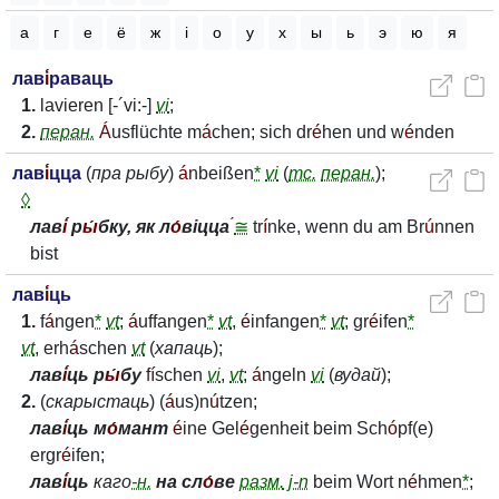
а
г
е
ё
ж
і
о
у
х
ы
ь
э
ю
я
лав
і́
раваць
1.
lavieren [-´vi:-]
vi
;
2.
перан.
Á
usflüchte m
á
chen; sich dr
é
hen und w
é
nden
лав
і́
цца
(
пра
рыбу
)
á
nbeißen
*
vi
(
тс.
перан.
);
◊
лав
і́
р
ы́
бку, як л
о́
віцца
́
≅
tr
í
nke, wenn du am Br
ú
nnen
bist
лав
і́
ць
1.
f
á
ngen
*
vt
;
á
uffangen
*
vt
,
é
infangen
*
vt
; gr
é
ifen
*
vt
, erh
á
schen
vt
(
хапаць
);
лав
і́
ць р
ы́
бу
f
í
schen
vi
,
vt
;
á
ngeln
vi
(
вудай
);
2.
(
скарыстаць
) (
á
us)n
ú
tzen;
лав
і́
ць м
о́
мант
é
ine Gel
é
genheit beim Sch
ó
pf(e)
ergr
é
ifen;
лав
і́
ць
каго
-н.
на сл
о́
ве
разм.
j-n
beim Wort n
é
hmen
*
;