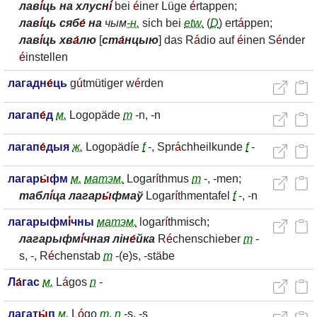
лав
і́
ць на хлусн
і́
bei
é
iner Lüge
é
rtappen;
лав
і́
ць сяб
е́
на
чым
-н.
sich bei
etw.
(
D
) ert
á
ppen;
лав
і́
ць хв
а́
лю
[
ст
а́
нцыю
] das R
á
dio auf
é
inen S
é
nder
é
instellen
лагадн
е́
ць
g
ú
tmütiger w
é
rden
лагап
е́
д
м.
Logopäde
m
-n, -n
лагап
е́
дыя
ж.
Logopäd
í
e
f
-, Spr
á
chheilkunde
f
-
лагар
ы́
фм
м.
матэм.
Logar
í
thmus
m
-, -men;
табл
і́
ца лагар
ы́
фмаў
Logar
í
thmentafel
f
-, -n
лагарыфм
і́
чны
матэм.
logar
í
thmisch;
лагарыфм
і́
чная лін
е́
йка
R
é
chenschieber
m
-
s, -, R
é
chenstab
m
-(e)s, -stäbe
Л
а́
гас
м.
L
á
gos
n
-
лагат
ы́
п
м.
L
ó
go
m
,
n
-s, -s