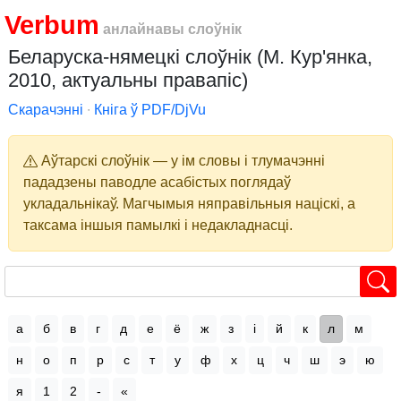
Verbum
анлайнавы слоўнік
Беларуска-нямецкі слоўнік (М. Кур'янка,
2010, актуальны правапіс)
Скарачэнні
∙
Кніга ў PDF/DjVu
Аўтарскі слоўнік — у ім словы і тлумачэнні
пададзены паводле асабістых поглядаў
укладальнікаў. Магчымыя няправільныя націскі, а
таксама іншыя памылкі і недакладнасці.
а
б
в
г
д
е
ё
ж
з
і
й
к
л
м
н
о
п
р
с
т
у
ф
х
ц
ч
ш
э
ю
я
1
2
-
«