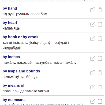
by hand
ад рук
і́
, ручн
ы́
м сп
о́
сабам
by heart
нап
а́
мяць
by hook or by crook
так ці ін
а́
кш, за ўс
я́
кую цан
у́
; пр
а́
ўдай і
няпр
а́
ўдай
by inches
пам
а́
лу, пакрыс
е́
, паступ
о́
ва, м
а́
ла-пам
а́
лу
by leaps and bounds
в
е́
льмі х
у́
тка, б
о́
рзда
by means of
праз; пры дапам
о́
зе чаг
о́
-н.
by no means