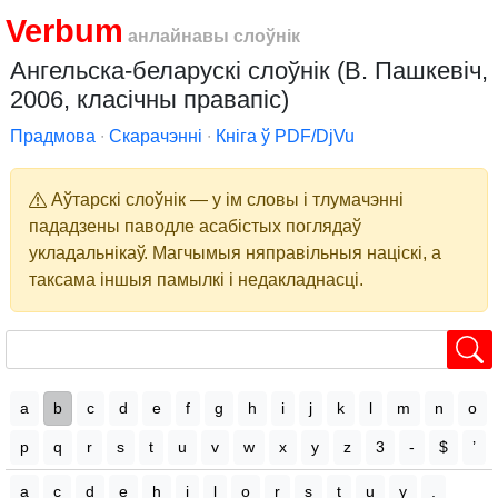
Verbum
анлайнавы слоўнік
Ангельска-беларускі слоўнік (В. Пашкевіч,
2006, класічны правапіс)
Прадмова
∙
Скарачэнні
∙
Кніга ў PDF/DjVu
Аўтарскі слоўнік — у ім словы і тлумачэнні
пададзены паводле асабістых поглядаў
укладальнікаў. Магчымыя няправільныя націскі, а
таксама іншыя памылкі і недакладнасці.
a
b
c
d
e
f
g
h
i
j
k
l
m
n
o
p
q
r
s
t
u
v
w
x
y
z
3
-
$
’
a
c
d
e
h
i
l
o
r
s
t
u
y
.