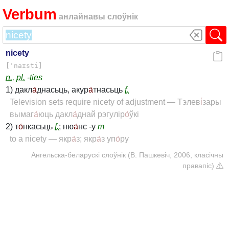
Verbum
анлайнавы слоўнік
nicety
[ˈnaɪsti]
n.
,
pl.
-ties
1) дакл
а́
днасьць, акур
а́
тнасьць
f.
Television sets require nicety of adjustment — Тэлев
і́
зары
вымаг
а́
юць дакл
а́
днай рэгулір
о́
ўкі
2) т
о́
нкасьць
f.
; ню
а́
нс -у
m
to a nicety — якр
а́
з; якр
а́
з уп
о́
ру
Ангельска-беларускі слоўнік (В. Пашкевіч, 2006, класічны
правапіс)