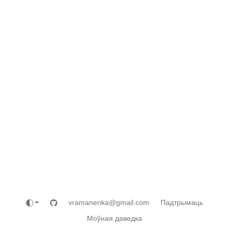
vramanenka@gmail.com
Падтрымаць
Моўная даведка