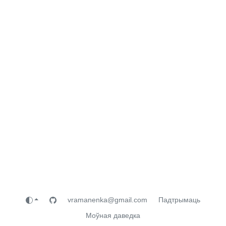
vramanenka@gmail.com
Падтрымаць
Моўная даведка