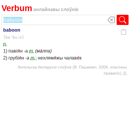
Verbum
анлайнавы слоўнік
baboon
[bəˈbu:n]
n.
1) паві
я́
н -а
m.
(м
а́
лпа)
2) грубі
я́
н -а
m.
; нехлям
я́
жы чалав
е́
к
Ангельска-беларускі слоўнік (В. Пашкевіч, 2006, класічны
правапіс)