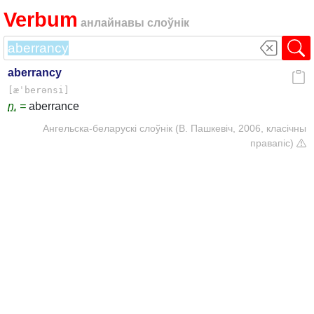
Verbum
анлайнавы слоўнік
aberrancy
[æˈberənsi]
n.
=
aberrance
Ангельска-беларускі слоўнік (В. Пашкевіч, 2006, класічны
правапіс)