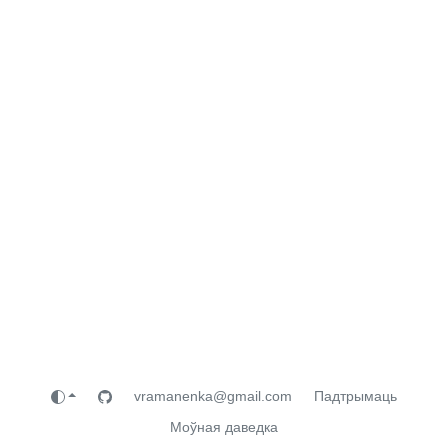
vramanenka@gmail.com
Падтрымаць
Моўная даведка